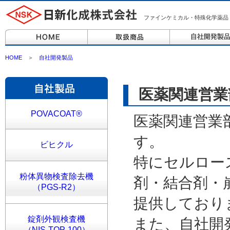
ファインケミカル・特殊化学薬品
HOME
＞
自社開発製品
医薬関連営業
POVACOAT®
医薬関連営業
す。
ビヒクル
特にセルロー
粉体異物検査除去機
剤・結合剤・
（PGS-R2）
提供しており
錠剤外観検査機
また、自社開発
（NIS-TOP-100）