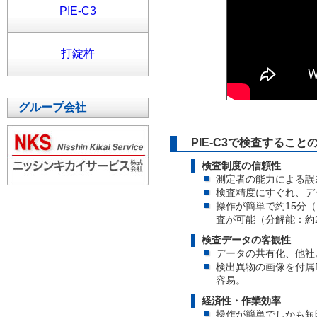
PIE-C3
打錠杵
グループ会社
PIE-C3で検査すること
検査制度の信頼性
測定者の能力による誤
検査精度にすぐれ、デ
操作が簡単で約15分（
査が可能（分解能：約
検査データの客観性
データの共有化、他社
検出異物の画像を付属
容易。
経済性・作業効率
操作が簡単でしかも短