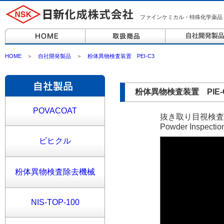
ファインケミカル・特殊化学薬品
HOME
＞
自社開発製品
＞
粉体異物検査装置 PEI-C3
粉体異物検査装置 PIE-
POVACOAT
抜き取り目視検査
Powder Inspecti
ビヒクル
粉体異物検査除去機械
NIS-TOP-100