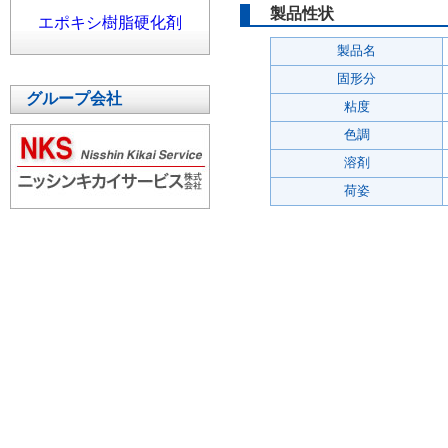
製品性状
エポキシ樹脂硬化剤
製品名
固形分
グループ会社
粘度
色調
溶剤
荷姿