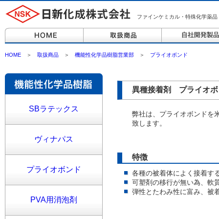
ファインケミカル・特殊化学薬品
HOME
＞
取扱商品
＞
機能性化学品樹脂営業部
＞
プライオボンド
異種接着剤 プライオボ
SBラテックス
弊社は、プライオボンドを米国
致します。
ヴィナパス
特徴
プライオボンド
各種の被着体によく接着す
可塑剤の移行が無い為、軟
弾性とたわみ性に富み、被
PVA用消泡剤