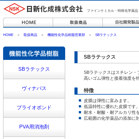
ファインケミカル・特殊化学薬品
HOME
＞
取扱商品
＞
機能性化学品樹脂営業部
＞
SBラテックス
SBラテックス
SBラテックス
SBラテックスはスチレン
高いゴム弾性と接着強度を
ヴィナパス
特徴
皮膜は弾性に富みます。
低温特性に優れた皮膜です
プライオボンド
耐水・耐酸・耐アルカリ性
広範囲の化学薬品の添加に
PVA用消泡剤