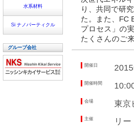
水系材料
り、共同で研究
た。また、FC 
Si ナノパーティクル
プロセス」の
たくさんのご
グループ会社
開催日
20
開催時間
10:
会場
東京
主催
リー