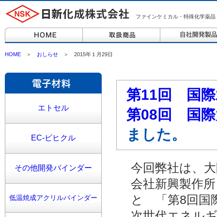
ファインケミカル・特殊化学薬品
HOME
＞
おしらせ
＞ 2015年１月29日
第11回 国際水
エトセル
第08回 国際太
ました。
EC-ビヒクル
今回弊社は、大
その他開発バインダー
会社新興製作所
と 「第8回国
低温焼成アクリルバインダー
次世代エネルギ