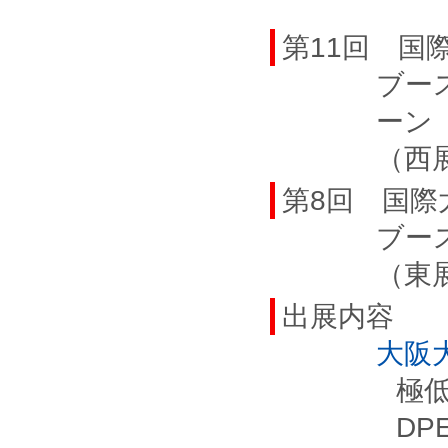
第11回 国
ブー
ーン
（西
第8回 国際
ブー
（東
出展内容
大阪
極
D