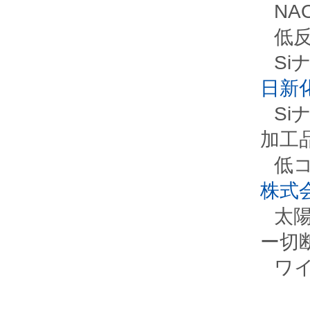
NA
低
Si
日新
S
加工
低
株式
太
ー切
ワ