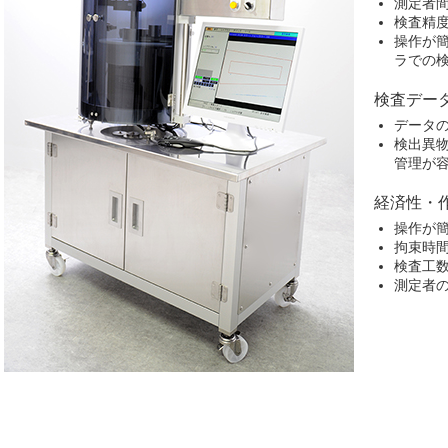
測定者
検査精
操作が簡
ラでの
検査デー
データ
検出異
管理が
経済性・
操作が
拘束時
検査工
測定者