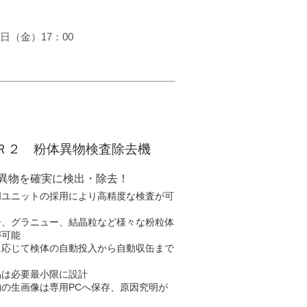
7日（金）17：00
Ｒ２ 粉体異物検査除去機
の異物を確実に検出・除去！
明ユニットの採用により高精度な検査が可
ー、グラニュー、結晶粒など様々な粉粒体
が可能
に応じて検体の自動投入から自動収缶まで
品は必要最小限に設計
物の生画像は専用PCへ保存、原因究明が