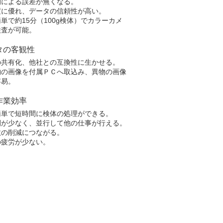
間による誤差が無くなる。
度に優れ、データの信頼性が高い。
単で約15分（100g検体）でカラーカメ
検査が可能。
タの客観性
の共有化、他社との互換性に生かせる。
物の画像を付属ＰＣへ取込み、異物の画像
容易。
作業効率
簡単で短時間に検体の処理ができる。
間が少なく、並行して他の仕事が行える。
数の削減につながる。
の疲労が少ない。