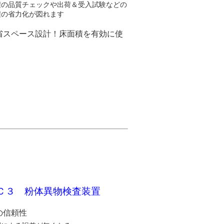
程の品質チェックや出荷＆受入試験などの
程の省力化が図れます
省スペース設計！床面積を有効に使
！
Ｃ３ 粉体異物検査装置
の信頼性