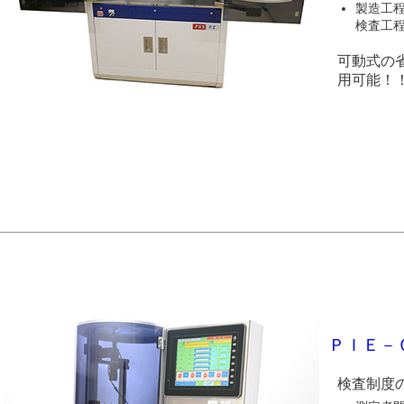
製造工
検査工
可動式の
用可能！
ＰＩＥ－
検査制度