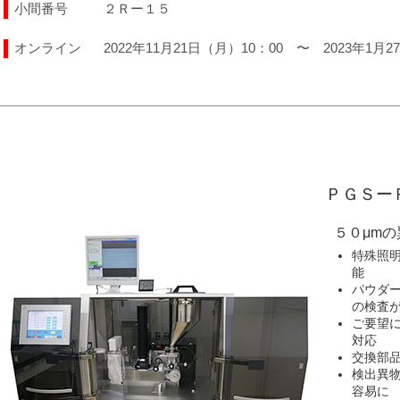
小間番号
２Ｒー１５
オンライン
2022年11月21日（月）10：00 〜 2023年1月2
ＰＧＳー
５０μm
特殊照
能
パウダ
の検査
ご要望
対応
交換部
検出異
容易に